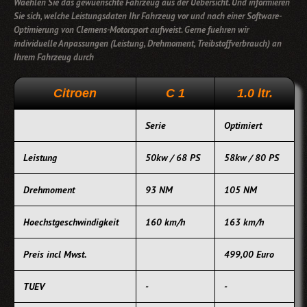
Waehlen Sie das gewuenschte Fahrzeug aus der Uebersicht. Und informieren
Sie sich, welche Leistungsdaten Ihr Fahrzeug vor und nach einer Software-
Optimierung von Clemens-Motorsport aufweist. Gerne fuehren wir
individuelle Anpassungen (Leistung, Drehmoment, Treibstoffverbrauch) an
Ihrem Fahrzeug durch
Citroen
C 1
1.0 ltr.
Serie
Optimiert
Leistung
50kw / 68 PS
58kw / 80 PS
Drehmoment
93 NM
105 NM
Hoechstgeschwindigkeit
160 km/h
163 km/h
Preis incl Mwst.
499,00 Euro
TUEV
-
-