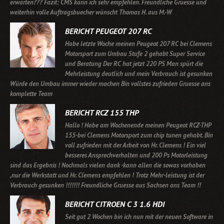
erwarten??? Fazit: CMS kann ich sehr empfehlen. Freundliche Gruesse und
weiterhin volle Auftragsbuecher wünscht Thomas H. aus M.-W
BERICHT PEUGEOT 207 RC
Habe letzte Woche meinen Peugeot 207 RC bei Clemens
Motorsport zum Umbau Stufe 2 gehabt Super Service
und Beratung Der RC hat jetzt 220 PS Man spürt die
Mehrleistung deutlich und mein Verbrauch ist gesunken
Würde den Umbau immer wieder machen Bin vollstes zufrieden Gruesse ans
komplette Team
BERICHT RCZ 155 THP
Hallo ! Habe am Wochenende meinen Peugeot RCZ-THP
155-bei Clemens Motorsport zum chip tunen gehabt. Bin
voll zufrieden mit der Arbeit von Hr. Clemens ! Ein viel
besseres Ansprechverhalten und 200 Ps Motorleistung
sind das Ergebnis ! Nochmals vielen dank -kann allen die sowas vorhaben
,nur die Werkstatt und Hr. Clemens empfehlen ! Trotz Mehr-leistung ist der
Verbrauch gesunken !!!!!!! Freundliche Gruesse aus Sachsen ans Team !!
BERICHT CITROEN C 3 1.6 HDI
Seit gut 2 Wochen bin ich nun mit der neuen Software in